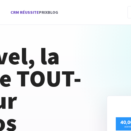
CRM RÉUSSITE
PRIX
BLOG
el, la
e TOUT-
ur
os