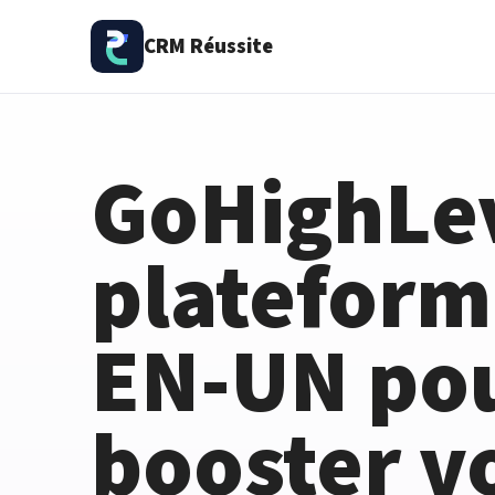
CRM Réussite
GoHighLev
plateform
EN-UN po
booster v