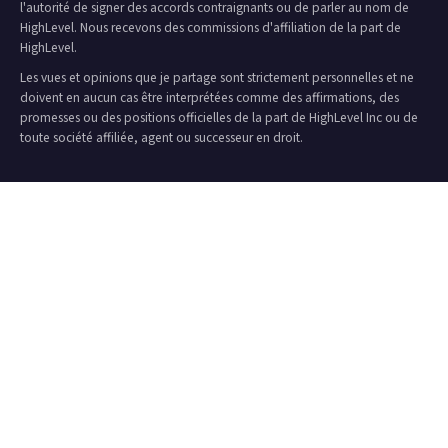
l'autorité de signer des accords contraignants ou de parler au nom de
HighLevel. Nous recevons des commissions d'affiliation de la part de
HighLevel.
Les vues et opinions que je partage sont strictement personnelles et ne
doivent en aucun cas être interprétées comme des affirmations, des
promesses ou des positions officielles de la part de HighLevel Inc ou de
toute société affiliée, agent ou successeur en droit.