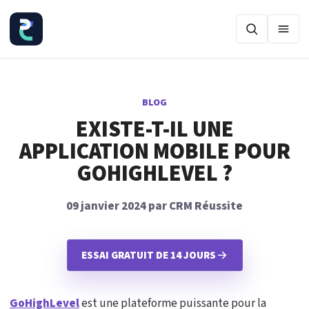
Ouvr
BLOG
EXISTE-T-IL UNE
APPLICATION MOBILE POUR
GOHIGHLEVEL ?
09 janvier 2024 par CRM Réussite
ESSAI GRATUIT DE 14 JOURS
GoHighLevel
est une plateforme puissante pour la