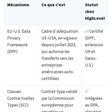
Mécanisme
Ce que c'est
Statut
chez
HighLevel
EU-U.S. Data
Cadre d'adéquation
✅ Certifié
Privacy
UE-USA, en vigueur
(DPF,
Framework
depuis juillet 2023,
extension
(DPF)
qui autorise les
UK et
transferts vers les
Swiss-
entreprises
U.S.)
américaines auto-
certifiées
Clauses
Contrat-type validé
✅
Contractuelles
par la Commission
Intégrées
Types (SCC)
européenne pour
au DPA,