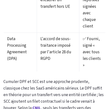
encadrer un
réputées
transfert hors UE
signées
avec
chaque
client
Data
L'accord de sous-
✅ Fourni,
Processing
traitance imposé
signé «
Agreement
par l'article 28 du
avec tous
(DPA)
RGPD
les clients
»
Cumuler DPF et SCC est une approche prudente,
classique chez les SaaS américains sérieux. Le DPF suffit
en théorie pour un transfert vers une entité certifiée ; les
SCC ajoutent un filet contractuel si le cadre venait à
bouger. Selon la
CNIL
, seuls les transferts vers des