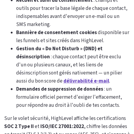
Recueil et suivi du consentement
: champs et
outils pour tracer la base légale de chaque contact,
indispensables avant d'envoyer un e-mail ou un
SMS marketing.
Bannière de consentement cookies
disponible sur
les funnels et sites créés dans HighLevel.
Gestion du « Do Not Disturb » (DND) et
désinscription
: chaque contact peut être exclu
d'un ou plusieurs canaux, et les liens de
désinscription sont gérés nativement — un pilier
aussi du bon score de
délivrabilité e-mail
.
Demandes de suppression de données
: un
formulaire officiel permet d'exiger l'effacement,
pour répondre au droit à l'oubli de tes contacts.
Sur le volet sécurité, HighLevel affiche les certifications
SOC 2 Type II
et
ISO/IEC 27001:2022
, chiffre les données