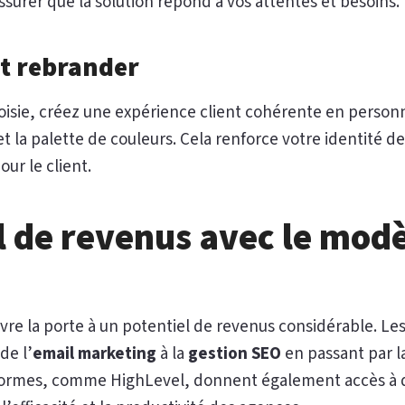
surer que la solution répond à vos attentes et besoins.
et rebrander
oisie, créez une expérience client cohérente en person
 et la palette de couleurs. Cela renforce votre identité 
ur le client.
l de revenus avec le mod
vre la porte à un potentiel de revenus considérable. L
de l’
email marketing
à la
gestion SEO
en passant par l
eformes, comme HighLevel, donnent également accès à de