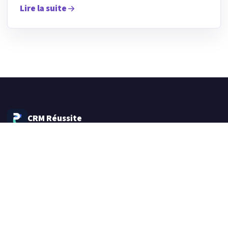
Lire la suite
CRM Réussite
Plateforme marketing automation et CRM tout-en-un
pour les agences, les indépendants et les équipes
commerciales.
Navigation