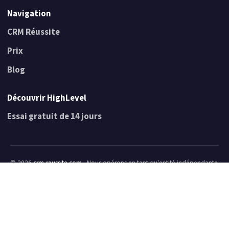
Navigation
CRM Réussite
Prix
Blog
Découvrir HighLevel
Essai gratuit de 14 jours
© 2026
crm-reussite.com
- Nous opérons en tant qu'entité indépendante
de HighLevel. Nous ne faisons pas partie de leur personnel, nous
n'agissons pas comme représentants de HighLevel, et nous n'avons pas
l'autorité de signer des accords contraignants ou de parler au nom de
HighLevel. Nous recevons des commissions d'affiliation de la part de
HighLevel.