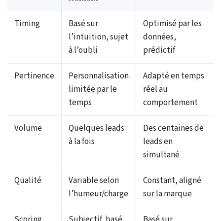
Timing
Basé sur
Optimisé par les
l’intuition, sujet
données,
à l’oubli
prédictif
Pertinence
Personnalisation
Adapté en temps
limitée par le
réel au
temps
comportement
Volume
Quelques leads
Des centaines de
à la fois
leads en
simultané
Qualité
Variable selon
Constant, aligné
l’humeur/charge
sur la marque
Scoring
Subjectif, basé
Basé sur