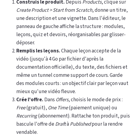
Construis le produit.
Depuis
Products
, clique sur
Create Product > Start from Scratch
, donne un titre,
une description et une vignette. Dans l'éditeur, le
panneau de gauche affiche la structure : modules,
leçons, quiz et devoirs, réorganisables par glisser-
déposer.
Remplis les leçons.
Chaque leçon accepte de la
vidéo (jusqu'à 4 Go par fichier d'après la
documentation officielle), du texte, des fichiers et
même un tunnel comme support de cours. Garde
des modules courts : un objectif clair par leçon vaut
mieux qu'une vidéo fleuve.
Crée l'offre.
Dans
Offers
, choisis le mode de prix :
Free
(gratuit),
One Time
(paiement unique) ou
Recurring
(abonnement). Rattache ton produit, puis
bascule l'offre de
Draft
à
Published
pour la rendre
vendable.