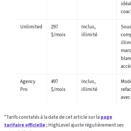
idéal
coac
Unlimited
297
Inclus,
Sous
$/mois
illimité
com
illim
mar
blan
accè
Agency
497
Inclus,
Mode
Pro
$/mois
illimité
refa
avec
*Tarifs constatés à la date de cet article sur la
page
tarifaire officielle
; HighLevel ajuste régulièrement ses