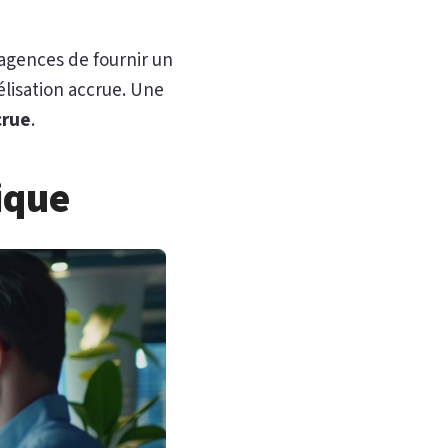
 agences de fournir un
délisation accrue. Une
crue
.
ique