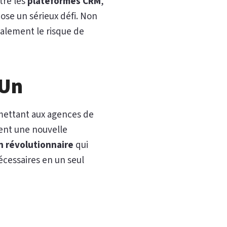
tre les
plateformes CRM
,
se un sérieux défi. Non
galement le risque de
-Un
mettant aux agences de
rent une nouvelle
n révolutionnaire
qui
écessaires en un seul