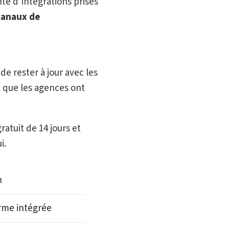
te d’intégrations prises
canaux de
e rester à jour avec les
t que les agences ont
ratuit de 14 jours et
i.
n
rme intégrée