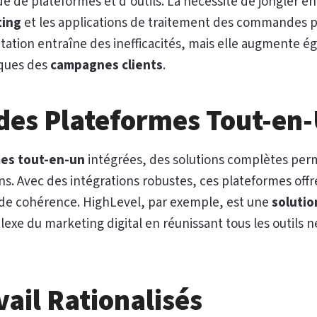
e de plateformes et d’outils. La nécessité de jongler en
ting
et les applications de traitement des commandes po
ation entraîne des inefficacités, mais elle augmente é
iques des
campagnes clients
.
 des Plateformes Tout-en
es tout-en-un
intégrées, des solutions complètes per
ons. Avec des intégrations robustes, ces plateformes off
t de cohérence. HighLevel, par exemple, est une
solutio
lexe du marketing digital en réunissant tous les outils n
vail Rationalisés