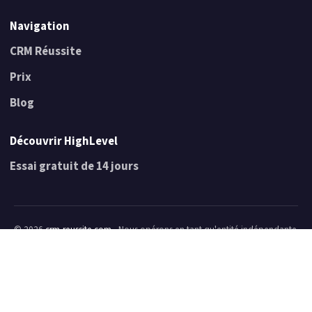
Navigation
CRM Réussite
Prix
Blog
Découvrir HighLevel
Essai gratuit de 14 jours
© 2026
crm-reussite.com
- Nous opérons en tant qu'entité indépendante
de HighLevel. Nous ne faisons pas partie de leur personnel, nous
n'agissons pas comme représentants de HighLevel, et nous n'avons pas
l'autorité de signer des accords contraignants ou de parler au nom de
HighLevel. Nous recevons des commissions d'affiliation de la part de
HighLevel.