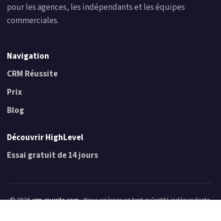
pour les agences, les indépendants et les équipes
commerciales.
Navigation
CRM Réussite
Prix
Blog
Découvrir HighLevel
Essai gratuit de 14 jours
© 2026
crm-reussite.com
- Nous opérons en tant qu'entité indépendante
de HighLevel. Nous ne faisons pas partie de leur personnel, nous
n'agissons pas comme représentants de HighLevel, et nous n'avons pas