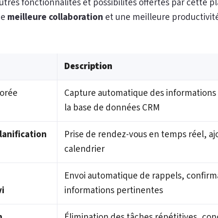
tres fonctionnalités et possibilités offertes par cette 
ne
meilleure collaboration
et une meilleure productivité
Description
iorée
Capture automatique des informations 
la base de données CRM
lanification
Prise de rendez-vous en temps réel, a
calendrier
Envoi automatique de rappels, confirma
i
informations pertinentes
n
Élimination des tâches répétitives, con