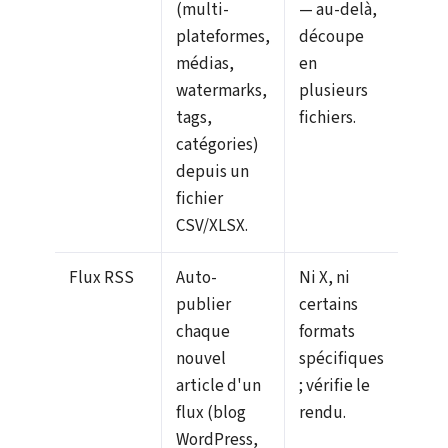
(multi-
— au-delà,
plateformes,
découpe
médias,
en
watermarks,
plusieurs
tags,
fichiers.
catégories)
depuis un
fichier
CSV/XLSX.
Flux RSS
Auto-
Ni X, ni
publier
certains
chaque
formats
nouvel
spécifiques
article d'un
; vérifie le
flux (blog
rendu.
WordPress,