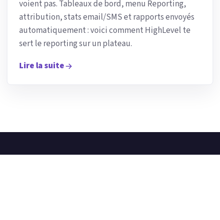
voient pas. Tableaux de bord, menu Reporting,
attribution, stats email/SMS et rapports envoyés
automatiquement : voici comment HighLevel te
sert le reporting sur un plateau.
Lire la suite
CRM Réussite
Plateforme marketing automation et CRM tout-en-un
pour les agences, les indépendants et les équipes