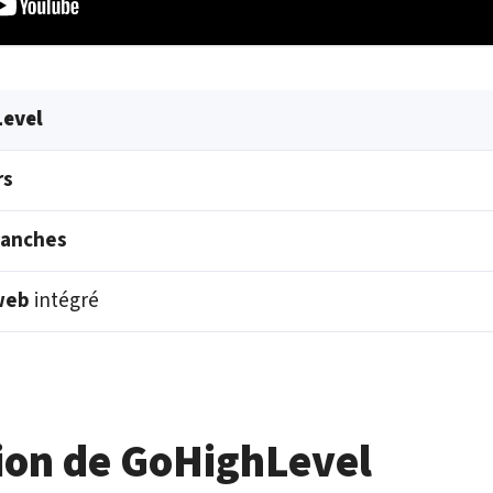
Level
rs
lanches
web
intégré
tion de GoHighLevel