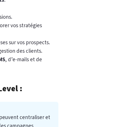
ts
.
sions.
orer vos stratégies
ses sur vos prospects.
 gestion des clients.
MS
, d’e-mails et de
evel :
 peuvent centraliser et
r des campagnes