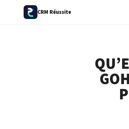
CRM Réussite
QU’E
GOH
P