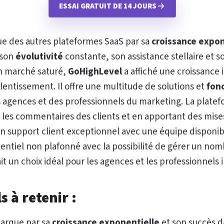
ESSAI GRATUIT DE 14 JOURS
 des autres plateformes SaaS par sa
croissance expon
 son
évolutivité
constante, son assistance stellaire et s
n marché saturé,
GoHighLevel
a affiché une croissance
entissement. Il offre une multitude de solutions et
fon
 agences et des professionnels du marketing. La plate
es commentaires des clients et en apportant des mises 
n support client exceptionnel avec une équipe disponible
entiel non plafonné avec la possibilité de gérer un nom
fait un choix idéal pour les agences et les professionnel
s à retenir :
arque par sa
croissance exponentielle
et son succès d