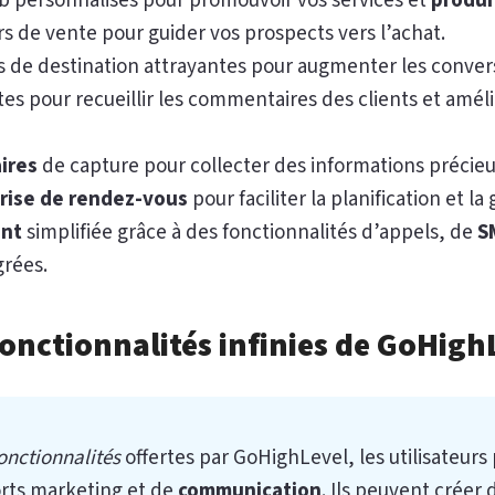
b personnalisés pour promouvoir vos services et
produi
s de vente pour guider vos prospects vers l’achat.
 de destination attrayantes pour augmenter les conver
es pour recueillir les commentaires des clients et améli
ires
de capture pour collecter des informations précieu
rise de rendez-vous
pour faciliter la planification et la
ent
simplifiée grâce à des fonctionnalités d’appels, de
S
grées.
onctionnalités infinies de GoHighL
fonctionnalités
offertes par GoHighLevel, les utilisateurs
orts marketing et de
communication
. Ils peuvent crée