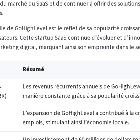
 marché du SaaS et de continuer à offrir des solutions
s.
le de GoHighLevel est le reflet de sa popularité croissan
lisateurs. Cette startup SaaS continue d’évoluer et d’in
keting digital, marquant ainsi son empreinte dans le se
Résumé
s
Les revenus récurrents annuels de GoHighLe
RR)
manière constante grâce à sa popularité croiss
L’expansion de GoHighLevel a contribué à la 
emplois, stimulant ainsi l’économie locale.
Un investissement de 60 millions de dollars re