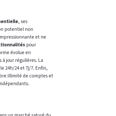
entielle
, ses
on potentiel non
 impressionnante et ne
ctionnalités
pour
forme évolue en
à jour régulières. La
 24h/24 et 7j/7. Enfin,
bre illimité de comptes et
s indépendants.
ans un marché saturé du